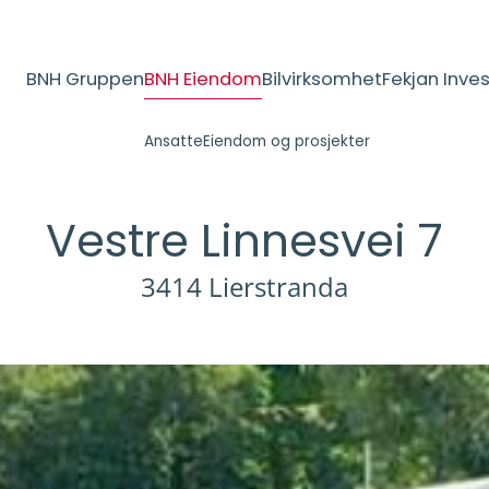
BNH Gruppen
BNH Eiendom
Bilvirksomhet
Fekjan Inves
Ansatte
Eiendom og prosjekter
Vestre Linnesvei 7
3414 Lierstranda